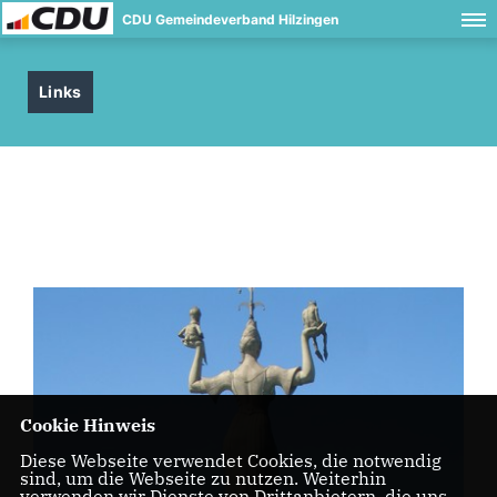
CDU Gemeindeverband Hilzingen
Links
Cookie Hinweis
Diese Webseite verwendet Cookies, die notwendig
sind, um die Webseite zu nutzen. Weiterhin
verwenden wir Dienste von Drittanbietern, die uns