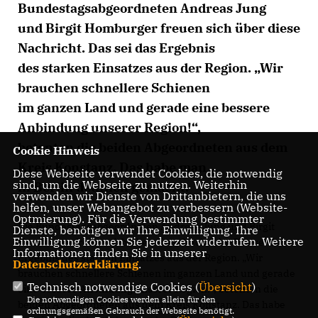
Bundestagsabgeordneten Andreas Jung
und Birgit Homburger freuen sich über diese
Nachricht. Das sei das Ergebnis
des starken Einsatzes aus der Region. „Wir
brauchen schnellere Schienen
im ganzen Land und gerade eine bessere
Anbindung unserer Region!“,
betonten die beiden Abgeordneten aus dem
Cookie Hinweis
Kreis Konstanz. Das habe man
Diese Webseite verwendet Cookies, die notwendig
sind, um die Webseite zu nutzen. Weiterhin
in Berlin deutlich gemacht.
verwenden wir Dienste von Drittanbietern, die uns
helfen, unser Webangebot zu verbessern (Website-
Optmierung). Für die Verwendung bestimmter
Die Bundestagsabgeordneten Andreas Jung und Birgit
Dienste, benötigen wir Ihre Einwilligung. Ihre
Einwilligung können Sie jederzeit widerrufen. Weitere
Homburger freuen sich über diese Nachricht. Das sei das
Informationen finden Sie in unserer
Ergebnis des starken Einsatzes aus der Region. „Wir
Datenschutzerklärung
.
brauchen schnellere Schienen im ganzen Land und gerade
Technisch notwendige Cookies (
Übersicht
)
eine bessere Anbindung unserer Region!“, betonten die
Die notwendigen Cookies werden allein für den
beiden Abgeordneten aus dem Kreis Konstanz. Das habe
ordnungsgemäßen Gebrauch der Webseite benötigt.