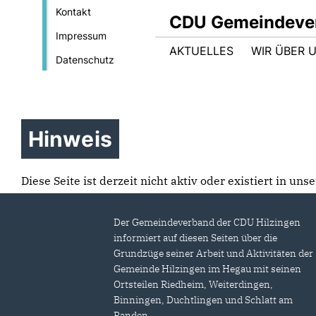
Kontakt
CDU Gemeindever
Impressum
AKTUELLES
WIR ÜBER 
Datenschutz
Hinweis
Diese Seite ist derzeit nicht aktiv oder existiert in un
Der Gemeindeverband der CDU Hilzingen
informiert auf diesen Seiten über die
Grundzüge seiner Arbeit und Aktivitäten der
Gemeinde Hilzingen im Hegau mit seinen
Ortsteilen Riedheim, Weiterdingen,
Binningen, Duchtlingen und Schlatt am
Randen.