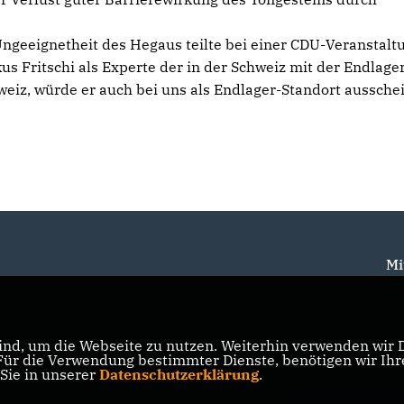
geeignetheit des Hegaus teilte bei einer CDU-Veranstaltu
s Fritschi als Experte der in der Schweiz mit der Endlage
eiz, würde er auch bei uns als Endlager-Standort aussche
Mi
nd, um die Webseite zu nutzen. Weiterhin verwenden wir Di
r die Verwendung bestimmter Dienste, benötigen wir Ihre 
 Sie in unserer
Datenschutzerklärung
.