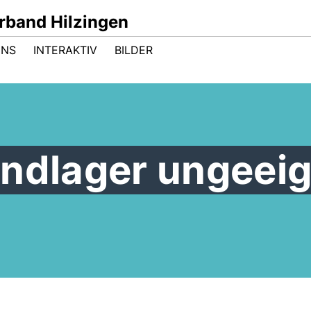
band Hilzingen
UNS
INTERAKTIV
BILDER
Endlager ungeei