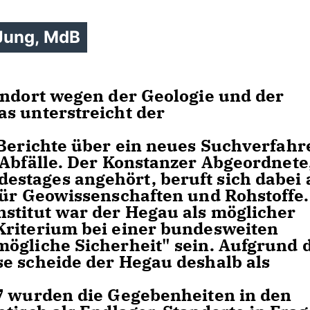
 Jung, MdB
andort wegen der Geologie und der
s unterstreicht der
 Berichte über ein neues Suchverfahr
 Abfälle. Der Konstanzer Abgeordnete
stages angehört, beruft sich dabei 
für Geowissenschaften und Rohstoffe.
stitut war der Hegau als möglicher
Kriterium bei einer bundesweiten
ögliche Sicherheit" sein. Aufgrund 
e scheide der Hegau deshalb als
07 wurden die Gegebenheiten in den