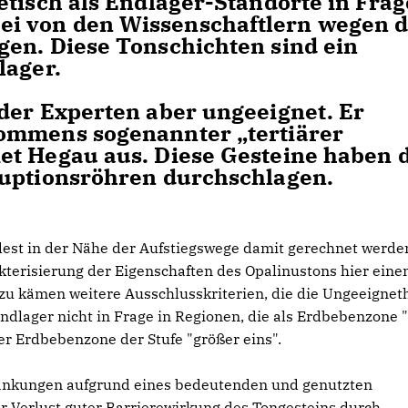
etisch als Endlager-Standorte in Frag
i von den Wissenschaftlern wegen d
en. Diese Tonschichten sind ein
lager.
der Experten aber ungeeignet. Er
ommens sogenannter „tertiärer
et Hegau aus. Diese Gesteine haben 
ruptionsröhren durchschlagen.
ndest in der Nähe der Aufstiegswege damit gerechnet werde
terisierung der Eigenschaften des Opalinustons hier eine
u kämen weitere Ausschlusskriterien, die die Ungeeignet
dlager nicht in Frage in Regionen, die als Erdbebenzone 
ner Erdbebenzone der Stufe "größer eins".
änkungen aufgrund eines bedeutenden und genutzten
r Verlust guter Barrierewirkung des Tongesteins durch