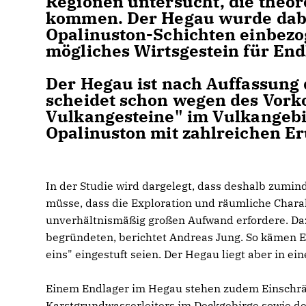
Regionen untersucht, die theor
kommen. Der Hegau wurde dabe
Opalinuston-Schichten einbezog
mögliches Wirtsgestein für End
Der Hegau ist nach Auffassung 
scheidet schon wegen des Vork
Vulkangesteine" im Vulkangebi
Opalinuston mit zahlreichen E
In der Studie wird dargelegt, dass deshalb zumi
müsse, dass die Exploration und räumliche Charak
unverhältnismäßig großen Aufwand erfordere. Daz
begründeten, berichtet Andreas Jung. So kämen En
eins" eingestuft seien. Der Hegau liegt aber in ei
Einem Endlager im Hegau stehen zudem Einschr
Karstgrundwasserleiters im Deckgebirge sowie de