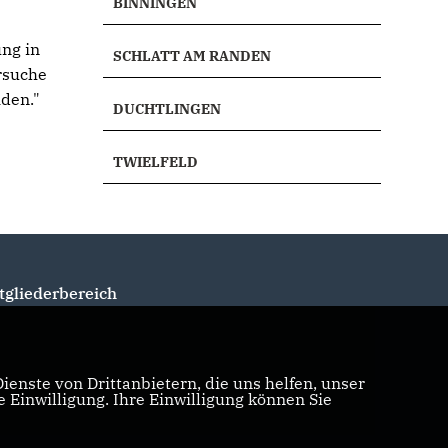
BINNINGEN
ng in
SCHLATT AM RANDEN
rsuche
iden."
DUCHTLINGEN
TWIELFELD
tgliederbereich
enste von Drittanbietern, die uns helfen, unser
Einwilligung. Ihre Einwilligung können Sie