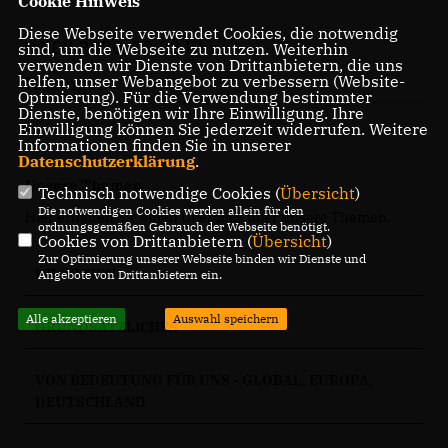
Cookie Hinweis
Diese Webseite verwendet Cookies, die notwendig
06.02.2020, 12:22 Uhr
sind, um die Webseite zu nutzen. Weiterhin
verwenden wir Dienste von Drittanbietern, die uns
helfen, unser Webangebot zu verbessern (Website-
Hilzingen
Optmierung). Für die Verwendung bestimmter
Dienste, benötigen wir Ihre Einwilligung. Ihre
Einwilligung können Sie jederzeit widerrufen. Weitere
Informationen finden Sie in unserer
Datenschutzerklärung
.
Unsere Themen
Technisch notwendige Cookies (
Übersicht
)
Die notwendigen Cookies werden allein für den
Hier erhalten Sie einen Überblick über unsere Themen.
ordnungsgemäßen Gebrauch der Webseite benötigt.
Cookies von Drittanbietern (
Übersicht
)
Zur Optimierung unserer Webseite binden wir Dienste und
HILZINGEN
Angebote von Drittanbietern ein.
Alle akzeptieren
Auswahl speichern
GRUNDSÄTZLICHES
VON BEDEUTUNG FÜR UNS - GLOBAL, EUROPA,
DEUTSCHLAND